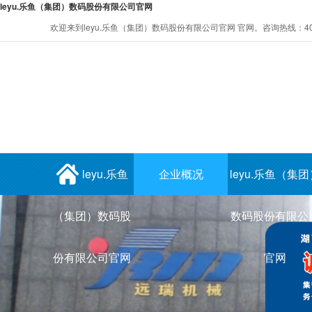
leyu.乐鱼（集团）数码股份有限公司官网
欢迎来到leyu.乐鱼（集团）数码股份有限公司官网 官网。咨询热线：400-8
leyu.乐鱼
企业概况
leyu.乐鱼（集团
（集团）数码股
数码股份有限公
份有限公司官网
官网