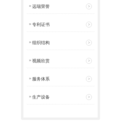
远瑞荣誉
专利证书
组织结构
视频欣赏
服务体系
生产设备