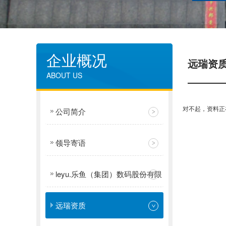
企业概况
远瑞资
ABOUT US
对不起，资料正
公司简介
领导寄语
leyu.乐鱼（集团）数码股份有限
公司官网
远瑞资质