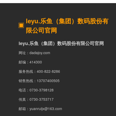
leyu.乐鱼（集团）数码股份有
限公司官网
leyu.乐鱼（集团）数码股份有限公司官网
网址：dadajoy.com
邮编：414300
服务热线：400-822-8286
销售热线：13707400505
电话：0730-3798128
传真：0730-3753717
邮箱：yuanruijx@163.com