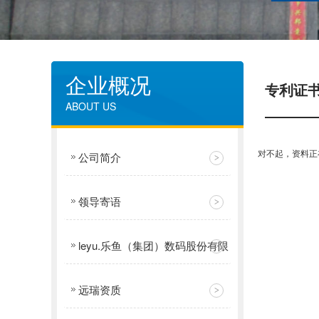
企业概况
专利证
ABOUT US
对不起，资料正
公司简介
领导寄语
leyu.乐鱼（集团）数码股份有限
公司官网
远瑞资质