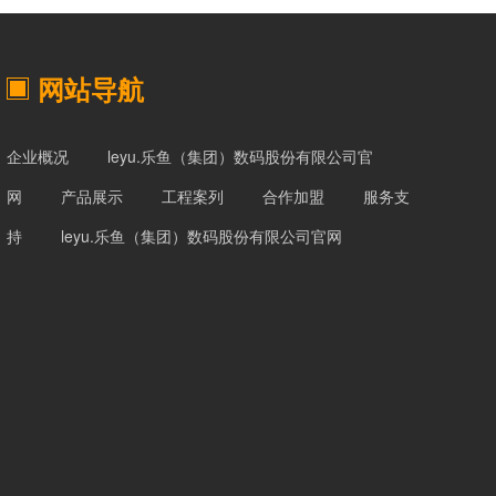
网站导航
企业概况
leyu.乐鱼（集团）数码股份有限公司官
网
产品展示
工程案列
合作加盟
服务支
持
leyu.乐鱼（集团）数码股份有限公司官网