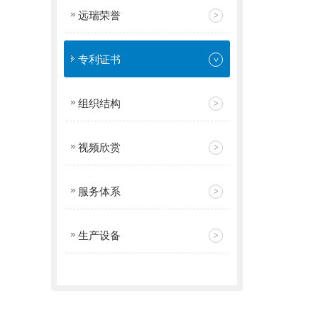
远瑞荣誉
专利证书
组织结构
视频欣赏
服务体系
生产设备