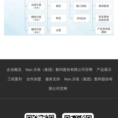
企业概况
leyu.乐鱼（集团）数码股份有限公司官网
产品展示
工程案列
合作加盟
服务支持
leyu.乐鱼（集团）数码股份有
限公司官网