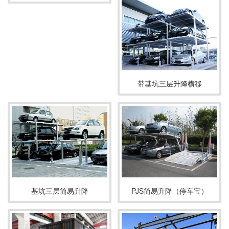
带基坑三层升降横移
基坑三层简易升降
PJS简易升降（停车宝）