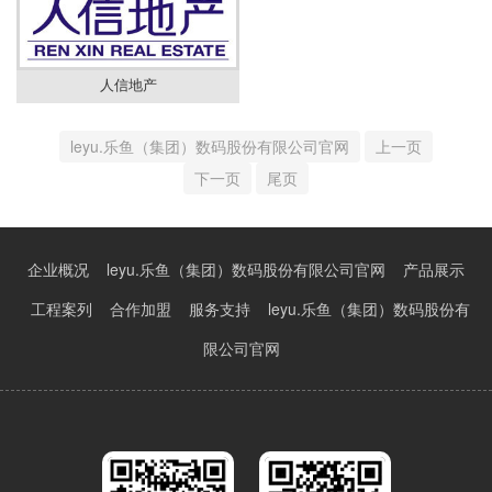
人信地产
leyu.乐鱼（集团）数码股份有限公司官网
上一页
下一页
尾页
企业概况
leyu.乐鱼（集团）数码股份有限公司官网
产品展示
工程案列
合作加盟
服务支持
leyu.乐鱼（集团）数码股份有
限公司官网