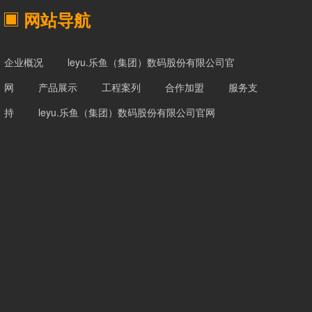
网站导航
企业概况
leyu.乐鱼（集团）数码股份有限公司官
网
产品展示
工程案列
合作加盟
服务支
持
leyu.乐鱼（集团）数码股份有限公司官网