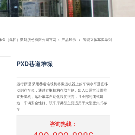
yu.乐鱼（集团）数码股份有限公司官网
>
产品展示
>
智能立体车库系列
PXD巷道堆垛
运行原理 采用巷道堆垛机将搬运机器上的车辆水平垂直移
动到存车位，通过存取机构存取车辆。出入口通常设置垂
直升降机，这种车库自动化程度很高，且全部封闭式建
造，车辆安全性好。该车库类型主要适用于大型密集式存
车
咨询热线：
400-822-8286