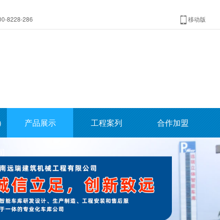
228-286
移动版
）
产品展示
工程案列
合作加盟
司