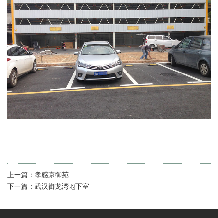
上一篇：
孝感京御苑
下一篇：
武汉御龙湾地下室