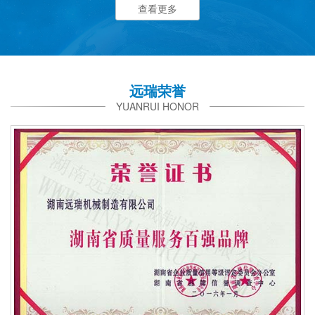
查看更多
远瑞荣誉
YUANRUI HONOR