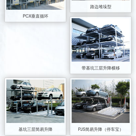
路边堆垛型
PCX垂直循环
带基坑三层升降横移
基坑三层简易升降
PJS简易升降（停车宝）