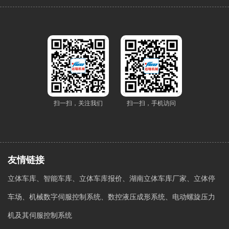
扫一扫，关注我们
扫一扫，手机访问
友情链接
立体车库、智能车库、立体车库报价、湖南立体车库厂家、立体停
车场、机械数字伺服控制系统、数控液压成形系统、电动螺旋压力
机及其伺服控制系统