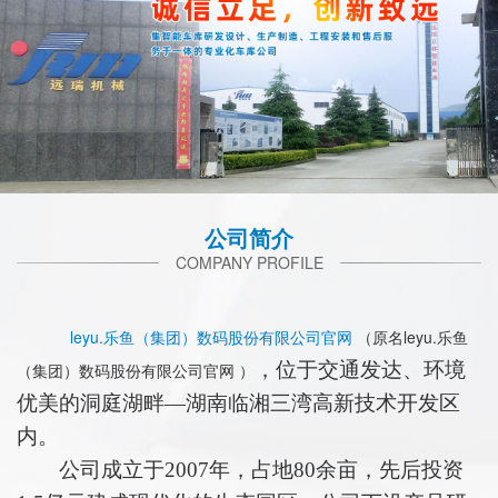
公司简介
COMPANY PROFILE
leyu.乐鱼（集团）数码股份有限公司官网
（原名leyu.乐鱼
，位于交通发达、
环境
（集团）数码股份有限公司官网 ）
优美的洞庭
湖畔
—湖南临湘三湾高新技术开发区
内。
公司成立于
2007年，占地80余亩，先后投资